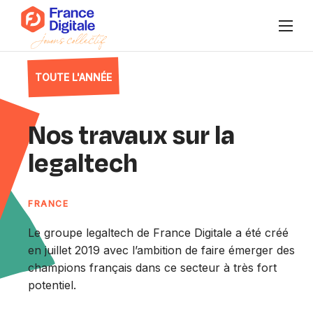
Qui sommes-nous ?
TOUTE L'ANNÉE
Publications
Nos travaux sur la
Agenda
legaltech
Nos collectifs
FRANCE
Se connecter à Super FD
Le groupe legaltech de France Digitale a été créé
en juillet 2019 avec l’ambition de faire émerger des
champions français dans ce secteur à très fort
FR
/
EN
Nous rejoindre
potentiel.