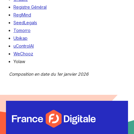
Registre Général
RegMind
SeedLegals
Tomorro
Ubikap
uControlAI
WeChooz
Yolaw
Composition en date du 1er janvier 2026