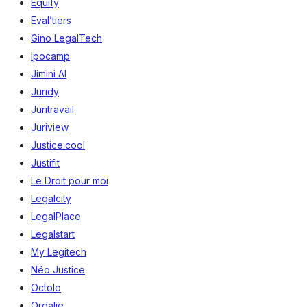
Equify
Eval’tiers
Gino LegalTech
Ipocamp
Jimini AI
Juridy
Juritravail
Juriview
Justice.cool
Justifit
Le Droit pour moi
Legalcity
LegalPlace
Legalstart
My Legitech
Néo Justice
Octolo
Ordalie