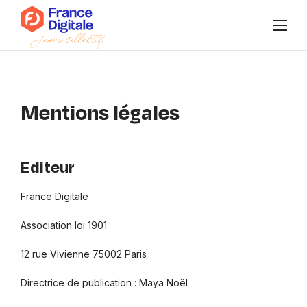
Qui sommes-nous ?
Mentions légales
Publications
Agenda
Editeur
Nos collectifs
France Digitale
Se connecter à Super FD
Association loi 1901
12 rue Vivienne 75002 Paris
FR
/
EN
Nous rejoindre
Directrice de publication : Maya Noël