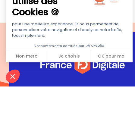
utilise des
Cookies 🍪
pour une meilleure expérience. Ils nous permettent de
personnaliser votre navigation et d'analyser notre trafic,
tout simplement.
Consentements certifiés par
Non merci
Je choisis
OK pour moi
Axeptio consent
Plateforme de Gestion du Consentement : Personnali
Notre plateforme vous permet d'adapter et de gérer vo
47 secondes pour a
temps d’avance : r
?