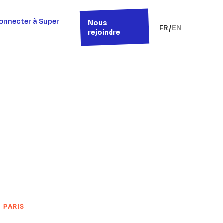
onnecter à Super
Nous
FR
/
EN
rejoindre
 PARIS