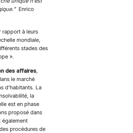
rché unique n’est
gique.”
Enrico
 rapport à leurs
échelle mondiale,
ifférents stades des
ope ».
n des affaires
,
dans le marché
ns d’habitants. La
solvabilité, la
elle est en phase
ons proposé dans
t également
 des procédures de