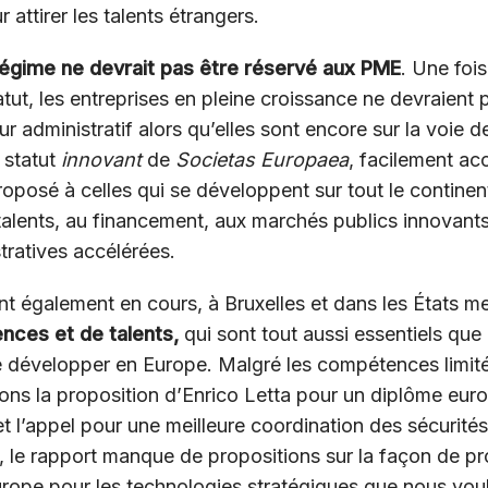
 attirer les talents étrangers.
égime ne devrait pas être réservé aux PME
. Une fois
tut, les entreprises en pleine croissance ne devraient 
 administratif alors qu’elles sont encore sur la voie d
n statut
innovant
de
Societas Europaea
, facilement acc
roposé à celles qui se développent sur tout le continent
talents, au financement, aux marchés publics innovants
ratives accélérées.
t également en cours, à Bruxelles et dans les États me
nces et de talents,
qui sont tout aussi essentiels que
 se développer en Europe. Malgré les compétences limit
ns la proposition d’Enrico Letta pour un diplôme eur
t l’appel pour une meilleure coordination des sécurités
 le rapport manque de propositions sur la façon de pr
ope pour les technologies stratégiques que nous vou