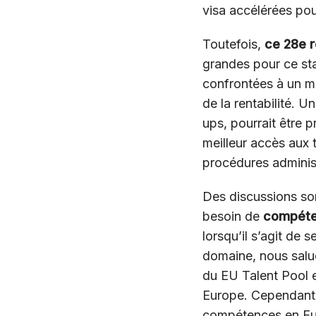
visa accélérées pour
Toutefois,
ce 28e r
grandes pour ce sta
confrontées à un mur
de la rentabilité. U
ups, pourrait être p
meilleur accès aux 
procédures administ
Des discussions son
besoin de
compéte
lorsqu’il s’agit de
domaine, nous saluo
du EU Talent Pool e
Europe. Cependant,
compétences en Eur