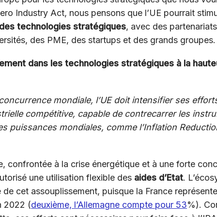
Zero Industry Act, nous pensons que l’UE pourrait stimu
des technologies stratégiques
, avec des partenariats
ersités, des PME, des startups et des grands groupes.
sement dans les technologies stratégiques à la haut
concurrence mondiale, l’UE doit intensifier ses effor
strielle compétitive, capable de contrecarrer les ins
es puissances mondiales, comme l’Inflation Reductio
 confrontée à la crise énergétique et à une forte con
torisé une utilisation flexible des
aides d’Etat
. L’écos
é de cet assouplissement, puisque la France représent
n 2022 (
deuxième, l’Allemagne compte pour 53
%). Com