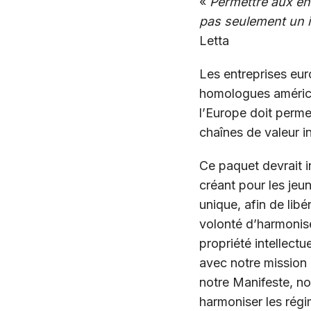
«
Permettre aux en
pas seulement un i
Letta
Les entreprises euro
homologues américai
l’Europe doit perme
chaînes de valeur i
Ce paquet devrait i
créant pour les je
unique, afin de libé
volonté d’harmoniser
propriété intellectu
avec notre mission
notre Manifeste, n
harmoniser les rég