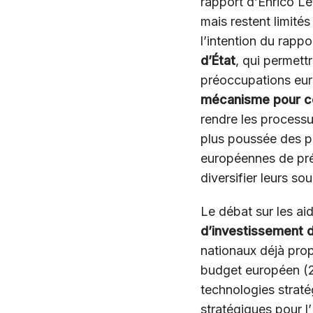
rapport d’Enrico Le
mais restent limité
l’intention du rapp
d’État
, qui permett
préoccupations eur
mécanisme pour c
rendre les process
plus poussée des pr
européennes de pré
diversifier leurs s
Le débat sur les aid
d’investissement d
nationaux déjà prop
budget européen (2
technologies strat
stratégiques pour l