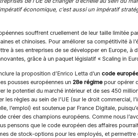
treprises de l’UE de changer d’échelle au sein du ma
mpératif économique, c’est aussi un impératif straté
péennes souffrent cruellement de leur taille limitée par
nes et chinoises. Pour améliorer sa compétitivité à l’
ttre à ses entreprises de se développer en Europe, à d
nnovantes, grâce à un paquet législatif « Scaling in Eur
nclure la proposition d’Enrico Letta d’un
code europée
unes pousses européennes un
28e
régime
pour opérer 
rer le potentiel du marché intérieur et de ses 450 millio
 les règles au sein de l’UE (sur le droit commercial, l’in
elle, l’emploi) est soutenue par France Digitale, puisqu’
 de créer des champions européens. Comme nous l’av
ous pensons que le code européen des affaires pourrai
imes de stock-options pour les employés, et permettre