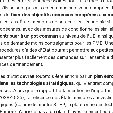
tta, ces efforts sont nécessaires pour faire face à l’IR
s s’ils ne sont pas mis en commun au niveau européen.
ort de
fixer des objectifs communs européens aux m
raient aux États membres de soutenir leur économie si 
opéennes, avec des mesures de conditionnelles similai
ontribuer à un pot commun
au niveau de l’UE, ainsi q
us de demande moins contraignants pour les PME. Une
océdures d’aides d’État pourrait permettre aux petites
senter plus facilement des demandes sur l’ensemble d
ources de financement.
es d’État devrait toutefois être enrichi par un
plan eur
ans les technologies stratégiques
, qui viendrait com
osés. Alors que le rapport Letta mentionne l’importan
028-2035), la réticence des États membres à investir
égiques (comme le montre STEP, la plateforme des tec
’Europe) n’appelle pas à un plan d’investissement eur