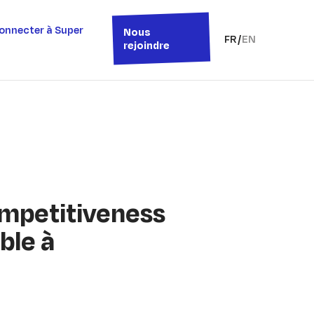
onnecter à Super
Nous
FR
/
EN
rejoindre
ompetitiveness
ble à