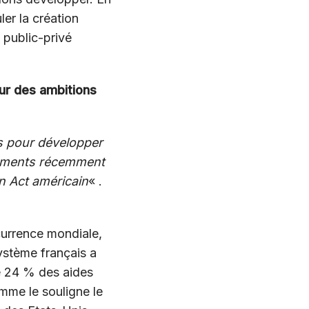
ler la création
 public-privé
eur des ambitions
ts pour développer
truments récemment
n Act américain
« .
currence mondiale,
ystème français a
e 24 % des aides
me le souligne le