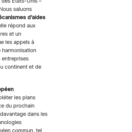
A des Etats-Unis –
 Nous saluons
écanismes d’aides
elle répond aux
res et un
ue les appels à
 harmonisation
 entreprises
u continent et de
opéen
pléter les plans
ce du prochain
 davantage dans les
hnologies
opéen commun, tel