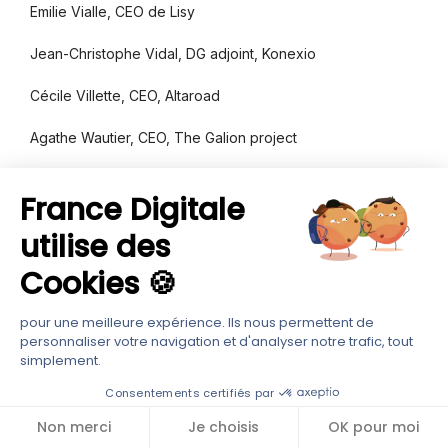
Emilie Vialle, CEO de Lisy
Jean-Christophe Vidal, DG adjoint, Konexio
Cécile Villette, CEO, Altaroad
Agathe Wautier, CEO, The Galion project
Hugo Weber, Vice-Président, Corporate Affairs & Impact,
France Digitale
Mirakl
utilise des
Benjamin Zerbib, Partner, Karista
Cookies 🍪
Shu Zhang, CEO, Pandobac
pour une meilleure expérience. Ils nous permettent de
Dalila Ziane, CFO, Impact Partners
personnaliser votre navigation et d'analyser notre trafic, tout
simplement.
Ismaël Ziani, CEO, RegMind
Consentements certifiés par
Non merci
Je choisis
OK pour moi