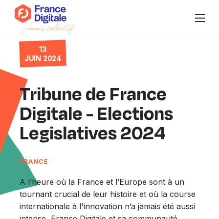
13
Qui sommes-nous ?
JUIN 2024
Publications
Tribune de France
Agenda
Digitale - Elections
Legislatives 2024
Nos collectifs
Se connecter à Super FD
FRANCE
A l’heure où la France et l’Europe sont à un
FR
/
EN
tournant crucial de leur histoire et où la course
Nous rejoindre
internationale à l'innovation n’a jamais été aussi
intense, France Digitale et sa communauté